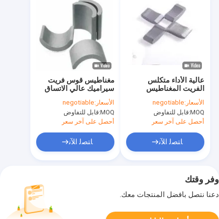
عالية الأداء متكلس
مغناطيس قوس فريت
الفريت المغناطيس
سيراميك عالي الاتساق
السيارات كاتب Y30
رمادي فحمي
الأسعار:
negotiable
الأسعار:
negotiable
الفريت المغناطيس
MOQ:
قابل للتفاوض
MOQ:
قابل للتفاوض
أحصل على آخر سعر
أحصل على آخر سعر
ﺎﺘﺼﻟ ﺍﻶﻧ
ﺎﺘﺼﻟ ﺍﻶﻧ
وفر وقتك
دعنا نتصل بأفضل المنتجات معك.