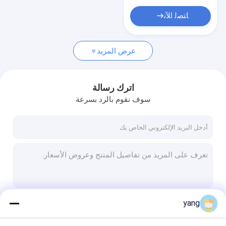
ﺎﺘﺼﻟ ﺍﻶﻧ
عرض المزيد
اترك رسالة
سوف نقوم بالرد بسرعة
yang
استمر