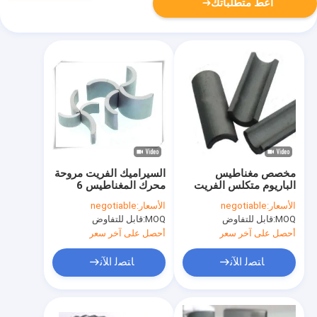
أعط متطلباتك
مخصص مغناطيس
السيراميك الفريت مروحة
الباريوم متكلس الفريت
محرك المغناطيس 6
لمكيف الهواء العاكس
القطب دراجة نارية ACG
الأسعار:
negotiable
الأسعار:
negotiable
IATF 16949
MOQ:
قابل للتفاوض
MOQ:
قابل للتفاوض
أحصل على آخر سعر
أحصل على آخر سعر
ﺎﺘﺼﻟ ﺍﻶﻧ
ﺎﺘﺼﻟ ﺍﻶﻧ