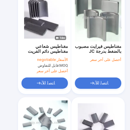
مغناطيس فيرايت مصبوب
مغناطيس شعاعي
بالضغط بدرجة JC
مغناطيس دائم الفريت
Y3939 JC Y4041، بقوة
Y25 Y30250 درجة
أحصل على آخر سعر
الأسعار:
negotiable
قسرية تبلغ 1500 أوي أو
MOQ:
قابل للتفاوض
أكثر، تضمن عملية القولبة
الرطبة الأداء المغناطيسي
أحصل على آخر سعر
ﺎﺘﺼﻟ ﺍﻶﻧ
ﺎﺘﺼﻟ ﺍﻶﻧ
منزل
منتجات
عرض الواقع الافتراضي