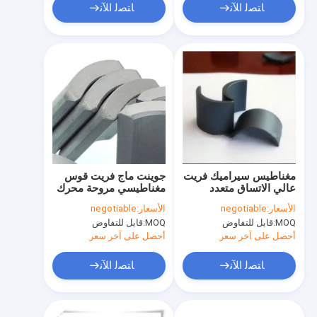
ﺎﺘﺼﻟ ﺍﻶﻧ
ﺎﺘﺼﻟ ﺍﻶﻧ
مغناطيس سيراميك فريت
جوينت ماج فريت قوس
عالي الاتساق متعدد
مغناطيسي مروحة محرك
الحجم مغناطيس خزفي
كبير شريحة مغناطيس
الأسعار:
negotiable
الأسعار:
negotiable
كبير
الفريت Y10T
MOQ:
قابل للتفاوض
MOQ:
قابل للتفاوض
أحصل على آخر سعر
أحصل على آخر سعر
ﺎﺘﺼﻟ ﺍﻶﻧ
ﺎﺘﺼﻟ ﺍﻶﻧ