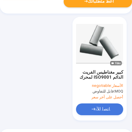
أعط متطلباتك
كبير مغناطيس الفريت
الدائم ISO9001 لمحرك
بدء تشغيل السيارات
الأسعار:
negotiable
1.0W 1.7W
MOQ:
قابل للتفاوض
أحصل على آخر سعر
ﺎﺘﺼﻟ ﺍﻶﻧ