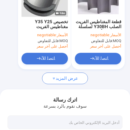
معلومات عنا
جولة في المعمل
قطعة المغناطيس الفريت
تخصيص Y35 Y25
الصلب Y30BH لسلسلة
مغناطيس الفريت
رقابة جودة
محركات الأدوات
لمختلف محركات DC
الأسعار:
negotiable
الأسعار:
negotiable
الكهربائية 540
Y30BH
MOQ:
قابل للتفاوض
MOQ:
قابل للتفاوض
اطلب اقتباس
أحصل على آخر سعر
أحصل على آخر سعر
ﺎﺘﺼﻟ ﺍﻶﻧ
ﺎﺘﺼﻟ ﺍﻶﻧ
مغناطيس الفريت الدائم
عرض المزيد
مغناطيس الفريت متكلس
مغناطيس محرك الفريت
اترك رسالة
سوف نقوم بالرد بسرعة
مغناطيس مصبوب بالحقن
المغناطيس الدائري الفريت