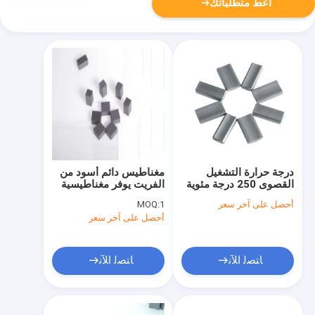
أعط متطلباتك
درجة حرارة التشغيل
مغناطيس دائم أسود من
القصوى 250 درجة مئوية
الفريت يوفر مغناطيسية
مغناطيس فيريت مُلبّد
متبقية من 0.3 إلى 0.45
أحصل على آخر سعر
1
MOQ:
الكمية لكل كرتونة 720
تسلا مكونات مغناطيسية
أحصل على آخر سعر
قطعة التكلفة منخفضة
للصناعة والأتمتة
إلى متوسطة مناسبة
للاستخدام الصناعي
ﺎﺘﺼﻟ ﺍﻶﻧ
ﺎﺘﺼﻟ ﺍﻶﻧ