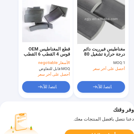
مغناطيس فيرريت دائم
قطع المغناطيس OEM
درجة حرارة تشغيل 80
قوس 4 القطب 6 القطب
إلى 150 درجة مئوية
محرك ACG JC-Y4350
1
MOQ:
الأسعار:
negotiable
مقاومة كهربائية عالية
أحصل على آخر سعر
MOQ:
قابل للتفاوض
للصناعة
أحصل على آخر سعر
ﺎﺘﺼﻟ ﺍﻶﻧ
ﺎﺘﺼﻟ ﺍﻶﻧ
وفر وقتك
دعنا نتصل بأفضل المنتجات معك.