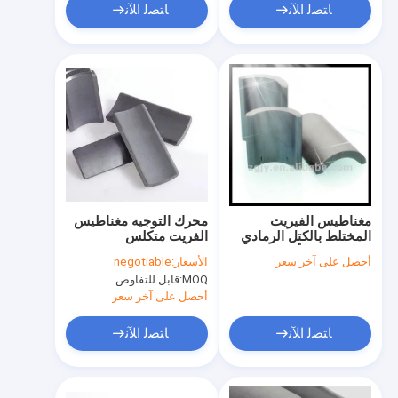
ﺎﺘﺼﻟ ﺍﻶﻧ
ﺎﺘﺼﻟ ﺍﻶﻧ
مغناطيس الفيريت
محرك التوجيه مغناطيس
المختلط بالكتل الرمادي
الفريت متكلس
الداكن إلى الأسود الالوان
أحصل على آخر سعر
الأسعار:
negotiable
المتبقية Br 0.3 إلى 0.45
MOQ:
قابل للتفاوض
تيسلا مصممة للمكونات
المغناطيسية والصناعية
أحصل على آخر سعر
ﺎﺘﺼﻟ ﺍﻶﻧ
ﺎﺘﺼﻟ ﺍﻶﻧ