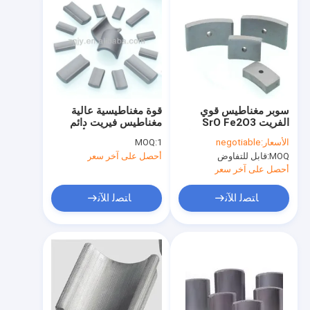
سوبر مغناطيس قوي
قوة مغناطيسية عالية
الفريت SrO Fe2O3
مغناطيس فيريت دائم
محرك معالجة السيراميك
مساحة التسامح الأسود
الأسعار:
negotiable
1
MOQ:
005mm مكون
MOQ:
قابل للتفاوض
أحصل على آخر سعر
مغناطيسي دائم
للتطبيقات الصناعية
أحصل على آخر سعر
ﺎﺘﺼﻟ ﺍﻶﻧ
ﺎﺘﺼﻟ ﺍﻶﻧ
منزل
منتجات
عرض الواقع الافتراضي