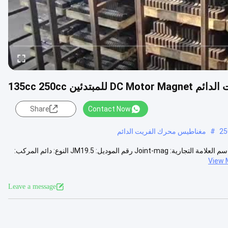
تدئين 135cc 250cc
Share
Contact Now
#
مغناطيس محرك الفريت الدائم
وصف المنتج تفاصيل سريعة مكان المنشأ: سيتشوان ، الصين (البر الرئيسي) اسم العلامة التجارية: Joint-mag رقم الموديل: JM19.5 النوع: دائم المركب:
View 
Leave a message