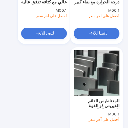
درجة الحرارة مع بقاء كبير
عالي مع كثافة تدفق عالية
مغناطيس قوس الفريت
MOQ:
1
MOQ:
1
أحصل على آخر سعر
مغناطيس بار الفريت
أحصل على آخر سعر
مغناطيس قطعة الفريت
ﺎﺘﺼﻟ ﺍﻶﻧ
ﺎﺘﺼﻟ ﺍﻶﻧ
مغناطيس الفريت الصلب
بداية محرك مغناطيس
مغناطيس الفريت متباين الخواص
مغناطيس الفريت السيراميك
مغناطيس كتلة الفريت
المغناطيس الدائم
مضخة المياه المغناطيس الفريت
الفيريتي ذو القوة
القسرية العالية مع
MOQ:
1
مقاومة درجات الحرارة
أحصل على آخر سعر
العالية