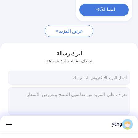
ﺎﺘﺼﻟ ﺍﻶﻧ
عرض المزيد
اترك رسالة
سوف نقوم بالرد بسرعة
yang
استمر