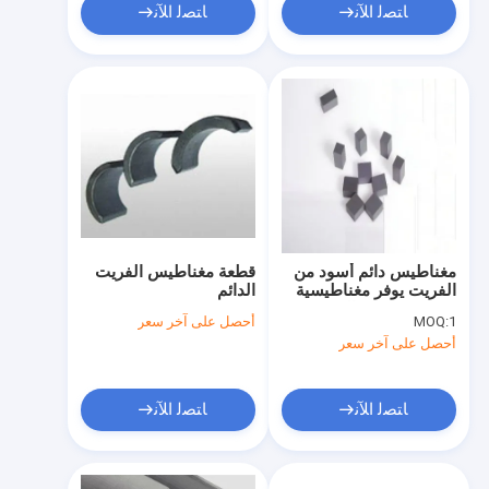
ﺎﺘﺼﻟ ﺍﻶﻧ
ﺎﺘﺼﻟ ﺍﻶﻧ
مغناطيس دائم أسود من
قطعة مغناطيس الفريت
الفريت يوفر مغناطيسية
الدائم
متبقية من 0.3 إلى 0.45
1
MOQ:
أحصل على آخر سعر
تسلا مكونات مغناطيسية
أحصل على آخر سعر
للصناعة والأتمتة
ﺎﺘﺼﻟ ﺍﻶﻧ
ﺎﺘﺼﻟ ﺍﻶﻧ