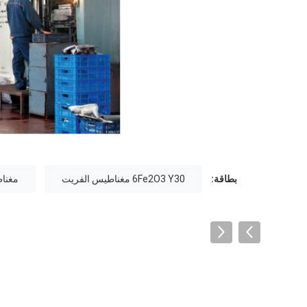
بطاقة:
6Fe2O3 Y30 مغناطيس الفريت
مغناطي