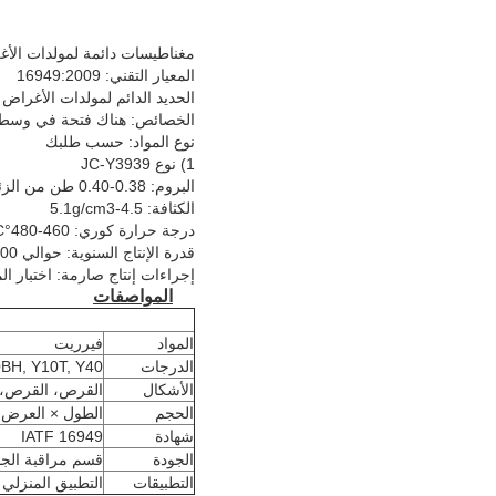
مغناطيسات دائمة لمولدات الأغ
المعيار التقني: 16949:2009
الحديد الدائم لمولدات الأغراض 
الخصائص: هناك فتحة في وسط الم
نوع المواد: حسب طلبك
1) نوع JC-Y3939
البروم: 0.38-0.40 طن من الزئبق: 270-290 كال/mHg: 280-320 كال/m BH (الحد الأقصى): 27.5-31.8 kJ/m3
الكثافة: 4.5-5.1g/cm3
درجة حرارة كوري: 460-480°C
قدرة الإنتاج السنوية: حوالي 5000 طن
إجراءات إنتاج صارمة: اختبار ال
المواصفات
المواد
فيرريت
الدرجات
0BH, Y10T, Y40
الأشكال
القرص، القرص، ا
الحجم
الطول × العرض ×
شهادة
IATF 16949
الجودة
قسم مراقبة الجود
التطبيقات
التطبيق المنزلي 