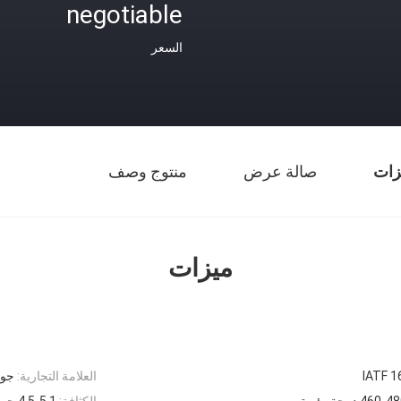
negotiable
السعر
زات
صالة عرض
منتوج وصف
ميزات
IATF 1
العلامة التجارية:
جوي
460- درجة مئوية
الكثافة:
4.5-5.1 جم / سم 3