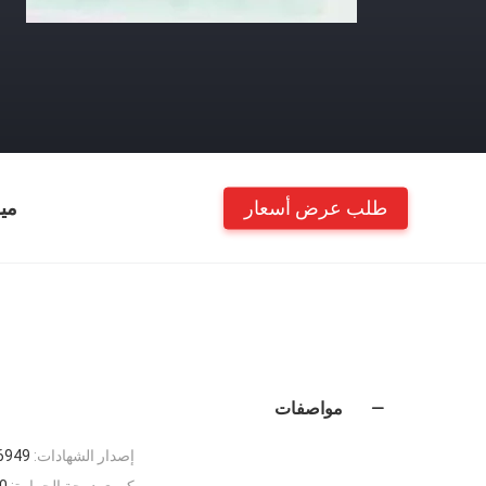
طلب عرض أسعار
مي
مواصفات
إصدار الشهادات:
6949
كوري درجة الحرارة:
480