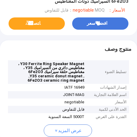
6Fe2O3 السيراميك دونات المغناطيس
الأسعار：negotiable
MOQ：قابل للتفاوض
افضل سعر
ﺎﺘﺼﻟ ﺍﻶﻧ
منتوج وصف
Y30 Ferrite Ring Speaker Magnet ،
مغناطيس دائري من السيراميك Y35 ،
تسليط الضوء
مغناطيس حلقة سيراميك 6Fe2O3
,
,
Y35 ceramic donut magnet
6Fe2O3 ceramic ring magnet
إصدار الشهادات
IATF 16949
اسم العلامة التجارية
JOINT-MAG
الأسعار
negotiable
الحد الأدنى لكمية
قابل للتفاوض
القدرة على العرض
5000T السعة السنوية
عرض المزيد