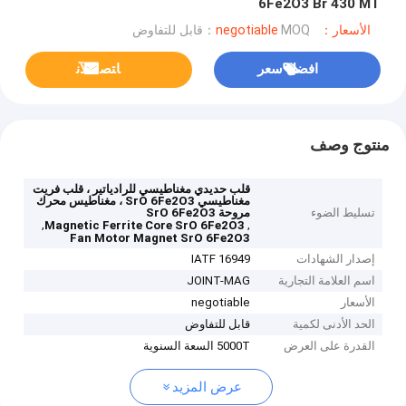
6Fe2O3 Br 430 MT
الأسعار：negotiable
MOQ：قابل للتفاوض
افضل سعر
ﺎﺘﺼﻟ ﺍﻶﻧ
منتوج وصف
قلب حديدي مغناطيسي للرادياتير ، قلب فريت
مغناطيسي SrO 6Fe2O3 ، مغناطيس محرك
تسليط الضوء
مروحة SrO 6Fe2O3
,
,
Magnetic Ferrite Core SrO 6Fe2O3
Fan Motor Magnet SrO 6Fe2O3
إصدار الشهادات
IATF 16949
اسم العلامة التجارية
JOINT-MAG
الأسعار
negotiable
الحد الأدنى لكمية
قابل للتفاوض
القدرة على العرض
5000T السعة السنوية
عرض المزيد