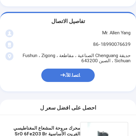
تفاصيل الاتصال
Mr. Allen Yang
86-18990076639
حديقة Chenguang الصناعية ، مقاطعة Fushun ، Zigong ،
Sichuan ، الصين 643200
ﺎﺘﺼﻟ ﺍﻶﻧ
احصل على افضل سعر ل
محرك مروحة المشعاع المغناطيسي
الفريت الأساسية SrO 6Fe2O3 Br