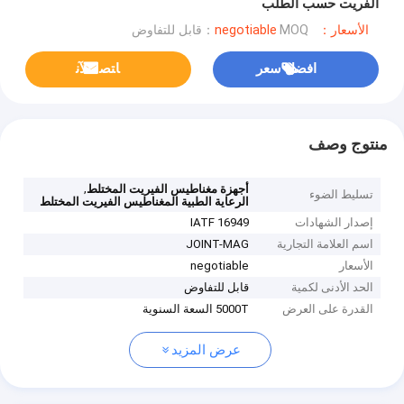
الفريت حسب الطلب
الأسعار：negotiable
MOQ：قابل للتفاوض
افضل سعر
ﺎﺘﺼﻟ ﺍﻶﻧ
منتوج وصف
,
أجهزة مغناطيس الفيريت المختلط
تسليط الضوء
الرعاية الطبية المغناطيس الفيريت المختلط
إصدار الشهادات
IATF 16949
اسم العلامة التجارية
JOINT-MAG
الأسعار
negotiable
الحد الأدنى لكمية
قابل للتفاوض
القدرة على العرض
5000T السعة السنوية
عرض المزيد