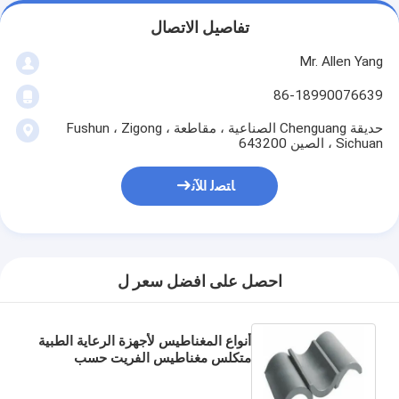
تفاصيل الاتصال
Mr. Allen Yang
86-18990076639
حديقة Chenguang الصناعية ، مقاطعة Fushun ، Zigong ،
Sichuan ، الصين 643200
ﺎﺘﺼﻟ ﺍﻶﻧ
احصل على افضل سعر ل
أنواع المغناطيس لأجهزة الرعاية الطبية
متكلس مغناطيس الفريت حسب
الطلب