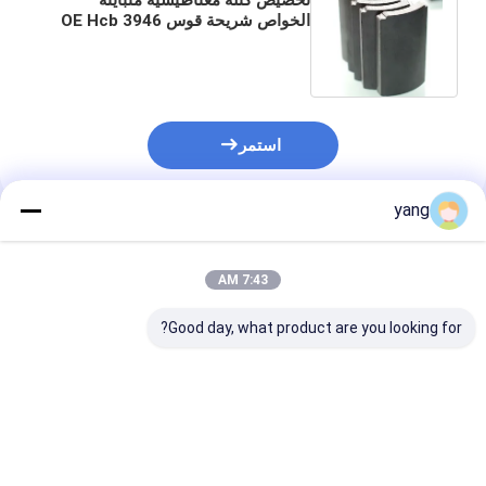
الخواص شريحة قوس 3946 OE Hcb
استمر
yang
المنتجات الموصى بها
7:43 AM
Good day, what product are you looking for?
OEM جزازة العشب
آلة النسيج مغناطيس قوي
متباين الخواص ال
متباين الخواص الفريت
الفريت للمحركات ISO
الدائمة المغناط