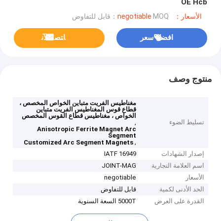
OE Hcb
الأسعار：negotiable
MOQ：قابل للتفاوض
افضل سعر
ﺎﺘﺼﻟ ﺍﻶﻧ
منتوج وصف
مغناطيس الفريت متباين الخواص المخصص ،
قطاع قوس المغناطيس الفريت متباين
الخواص ، مغناطيس قطاع القوس المخصص
تسليط الضوء
,
Anisotropic Ferrite Magnet Arc
Segment
,
Customized Arc Segment Magnets
إصدار الشهادات
IATF 16949
اسم العلامة التجارية
JOINT-MAG
الأسعار
negotiable
الحد الأدنى لكمية
قابل للتفاوض
القدرة على العرض
5000T السعة السنوية