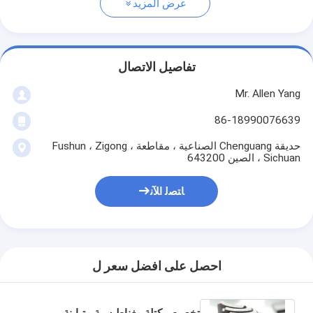
عرض المزيد
تفاصيل الاتصال
Mr. Allen Yang
86-18990076639
حديقة Chenguang الصناعية ، مقاطعة Fushun ، Zigong ،
Sichuan ، الصين 643200
ﺎﺘﺼﻟ ﺍﻶﻧ
احصل على افضل سعر ل
تخصيص كتلة مغناطيسية متباينة